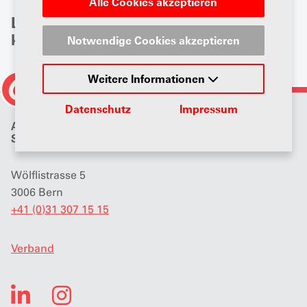
Alle Cookies akzeptieren
Leider haben wir zu Ihrer Sucheingabe
keine Resultate gefunden.
Notwendige Cookies akzeptieren
Weitere Informationen
Datenschutz
Impressum
Auto Gewerbe Verband
Schweiz (AGVS)
Wölflistrasse 5
3006 Bern
+41 (0)31 307 15 15
Verband