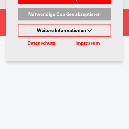
Notwendige Cookies akzeptieren
@2026 Copyright AGVS
Datenschutz
AGB
Impressum
Weitere Informationen
Datenschutz
Impressum