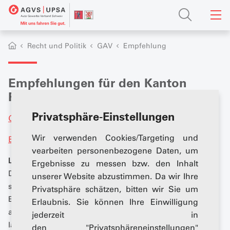
Recht und Politik
GAV
Empfehlung
Empfehlungen für den Kanton
Freiburg
Privatsphäre-Einstellungen
GAV Empfehlung
Wir verwenden Cookies/Targeting und
Berufsbildungsfond
vearbeiten personenbezogene Daten, um
Löhne 2026
Ergebnisse zu messen bzw. den Inhalt
Die UPSA – Sektion Freiburg empfiehlt keine
unserer Website abzustimmen. Da wir Ihre
systematische Lohnerhöhung. Sie überlässt es jedem
Privatsphäre schätzen, bitten wir Sie um
Einzelnen, die Vergütung nach eigenem Ermessen
Erlaubnis. Sie können Ihre Einwilligung
anzupassen. Zur Information: Der Verbraucherpreisindex
jederzeit in
lag Ende Oktober 2025 bei 0,
3
%.
den "Privatsphäreneinstellungen"