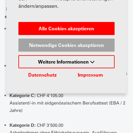
ändern/anpassen.
Es wird empfohlen, die folgenden Mindestlöhne
einzuhalten:
Alle Cookies akzeptieren
CHF 4'780.00
Kategorie A:
Mechatroniker/-in mit eidgenössischem
Fähigkeitsausweis (EFZ / 4 Jahre), in der Lage,
Notwendige Cookies akzeptieren
selbständig zu arbeiten
Weitere Informationen
CHF 4'425.00
Kategorie B:
Fachmann/-frau mit eidgenössischem Fähigkeitsausweis
Datenschutz
Impressum
(EFZ / 3 Jahre), in der Lage, selbständig zu arbeiten
CHF 4'105.00
Kategorie C:
Assistent/-in mit eidgenössischem Berufsattest (EBA / 2
Jahre)
CHF 3'500.00
Kategorie D:
Arbeitnehmer ohne Fähigkeitsausweis, Ausführung