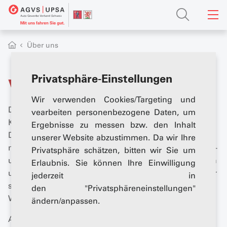
Über uns
Privatsphäre-Einstellungen
Verband
Wir verwenden Cookies/Targeting und
Der Auto Gewerbe Verband Schweiz (AGVS) ist das
vearbeiten personenbezogene Daten, um
Kompetenzzentrum des Schweizer Autogewerbes. Als
Ergebnisse zu messen bzw. den Inhalt
Dachorganisation unterstützen wir unsere Mitglieder
unserer Website abzustimmen. Da wir Ihre
mit verschiedensten Dienstleistungen, fördern die Aus-
Privatsphäre schätzen, bitten wir Sie um
und Weiterbildung, halten Sie stets auf dem Laufenden
Erlaubnis. Sie können Ihre Einwilligung
und gestalten so aktiv die Zukunft der Mobilität mit. Wir
jederzeit in
sind Ihre Stimme gegenüber der Politik und der
den "Privatsphäreneinstellungen"
Wirtschaft!
ändern/anpassen.
Auf dieser Seite finden Sie Informationen zu unserer