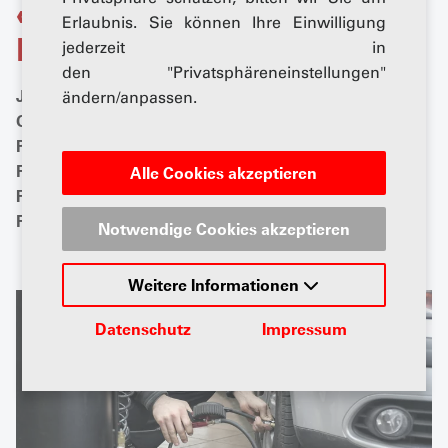
«Klimafranken» dank
Erlaubnis. Sie können Ihre Einwilligung
höherem Reifendruck
jederzeit in
den "Privatsphäreneinstellungen"
Jede AGVS-Garage kann sich für das Reifendruck-
ändern/anpassen.
Optimierungs-Programm (ROP) anmelden. Das
Programm beabsichtigt, dass möglichst viele
Fahrzeuge mittels einem um 0,3 bar höheren
Alle Cookies akzeptieren
Reifendruck energieeffizienter unterwegs sind. Pro
Fahrzeug winkt ein «Klimafranken».
Notwendige Cookies akzeptieren
Weitere Informationen
Datenschutz
Impressum