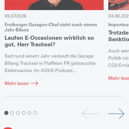
09.07.2026
24.06.202
Freiburger Garagen-Chef zieht nach einem
Importeu
Jahr Bilanz
Trotzde
Laufen E-Occasionen wirklich so
Sankti
gut, Herr Trachsel?
Auch wenn
Seit rund einem Jahr verkauft die Garage
Politik n
Bifang Trachsel in Plaffeien FR gebrauchte
CO2-Emis
Elektroautos. Im AGVS-Podcast
neue Per
«GaragenTalk» spricht Geschäftsleiter Yves
Mehr les
Lieferwag
Mehr lesen
Trachsel auch darüber, was ihn am meisten
letztes J
überrascht hat.