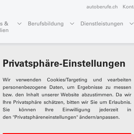
autoberufe.ch
Kont
s & 
Berufsbildung
Dienstleistungen
ien
Privatsphäre-Einstellungen
Wir verwenden Cookies/Targeting und vearbeiten
personenbezogene Daten, um Ergebnisse zu messen
bzw. den Inhalt unserer Website abzustimmen. Da wir
Ihre Privatsphäre schätzen, bitten wir Sie um Erlaubnis.
Sie können Ihre Einwilligung jederzeit in
strasse 5
Business Academy
den "Privatsphäreneinstellungen" ändern/anpassen.
Bern
Events AGVS Schweiz
)31 307 15 15
News