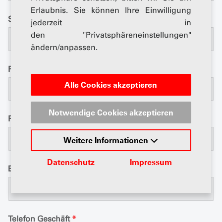
Erlaubnis. Sie können Ihre Einwilligung
Strasse
*
jederzeit in
den "Privatsphäreneinstellungen"
ändern/anpassen.
Postfach
Alle Cookies akzeptieren
Notwendige Cookies akzeptieren
PLZ / Ort
*
Weitere Informationen
Datenschutz
Impressum
E-Mail
*
Telefon Geschäft
*