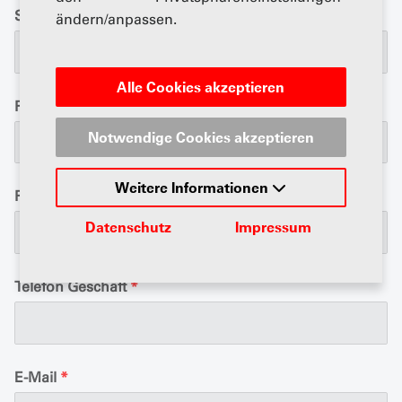
Strasse
*
ändern/anpassen.
Alle Cookies akzeptieren
Postfach
Notwendige Cookies akzeptieren
Weitere Informationen
PLZ / Ort
*
Datenschutz
Impressum
Telefon Geschäft
*
E-Mail
*